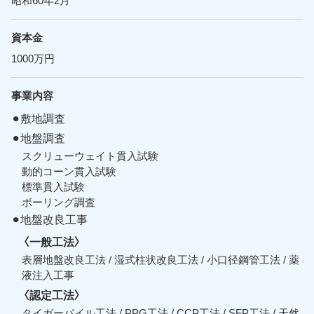
昭和60年2月
資本金
1000万円
事業内容
⚫︎敷地調査
⚫︎地盤調査
スクリューウェイト貫入試験
動的コーン貫入試験
標準貫入試験
ボーリング調査
⚫︎地盤改良工事
〈一般工法〉
表層地盤改良工法 / 湿式柱状改良工法 / 小口径鋼管工法 / 薬
液注入工事
〈認定工法〉
タイガーパイル工法 / PPG工法 / CCP工法 / SFP工法 / 天然